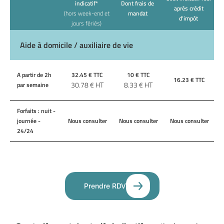
indicatif*
Dont frais de
après crédit
(hors week-end et
mandat
d'impôt
jours fériés)
Aide à domicile / auxiliaire de vie
A partir de 2h
32.45
€ TTC
10
€ TTC
16.23
€ TTC
30.78
€ HT
8.33
€ HT
par semaine
Forfaits : nuit -
journée -
Nous consulter
Nous consulter
Nous consulter
24/24
Prendre RDV