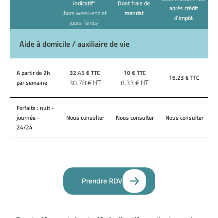
indicatif*
Dont frais de
après crédit
(hors week-end et
mandat
d'impôt
jours fériés)
Aide à domicile / auxiliaire de vie
A partir de 2h
32.45
€ TTC
10
€ TTC
16.23
€ TTC
30.78
€ HT
8.33
€ HT
par semaine
Forfaits : nuit -
journée -
Nous consulter
Nous consulter
Nous consulter
24/24
Prendre RDV