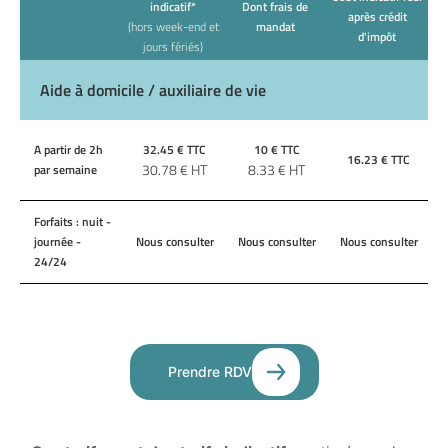
indicatif*
Dont frais de
après crédit
(hors week-end et
mandat
d'impôt
jours fériés)
Aide à domicile / auxiliaire de vie
A partir de 2h
32.45
€ TTC
10
€ TTC
16.23
€ TTC
30.78
€ HT
8.33
€ HT
par semaine
Forfaits : nuit -
journée -
Nous consulter
Nous consulter
Nous consulter
24/24
Prendre RDV