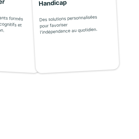
er
Handicap
ants formés
cognitifs et
Des solutions personnalisées
pour favoriser
on.
l'indépendance au quotidien.