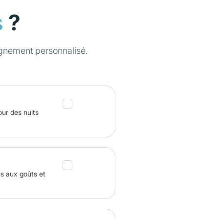
?
s
gnement personnalisé.
our des nuits
és aux goûts et