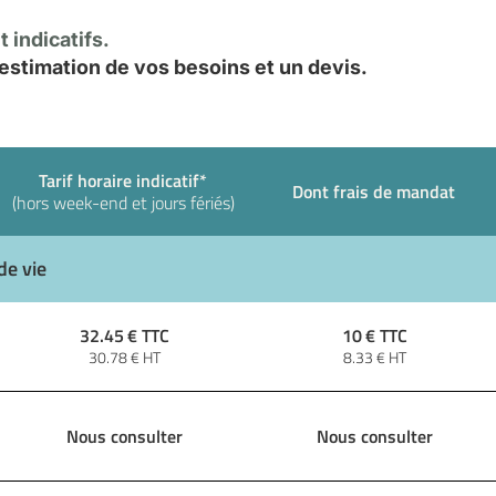
 indicatifs.
stimation de vos besoins et un devis.
Tarif horaire indicatif*
Dont frais de mandat
(hors week-end et jours fériés)
de vie
32.45
€ TTC
10
€ TTC
30.78
€ HT
8.33
€ HT
Nous consulter
Nous consulter