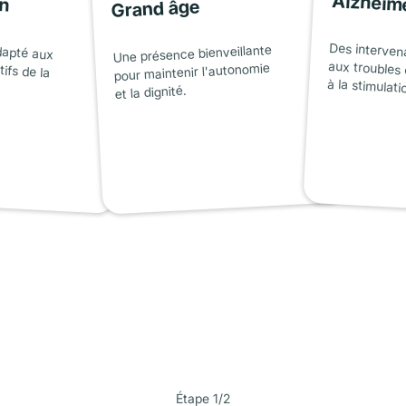
on
Alzheim
Grand âge
dapté aux
tifs de la
Des interven
aux troubles 
Une présence bienveillante
pour maintenir l'autonomie
à la stimulati
et la dignité.
Étape 1/2