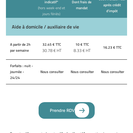
indicatif*
Dont frais de
après crédit
(hors week-end et
mandat
d'impôt
jours fériés)
Aide à domicile / auxiliaire de vie
A partir de 2h
32.45
€ TTC
10
€ TTC
16.23
€ TTC
30.78
€ HT
8.33
€ HT
par semaine
Forfaits : nuit -
journée -
Nous consulter
Nous consulter
Nous consulter
24/24
Prendre RDV