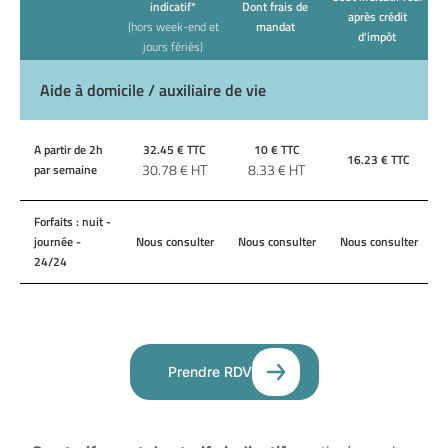
indicatif*
Dont frais de
après crédit
(hors week-end et
mandat
d'impôt
jours fériés)
Aide à domicile / auxiliaire de vie
A partir de 2h
32.45
€ TTC
10
€ TTC
16.23
€ TTC
30.78
€ HT
8.33
€ HT
par semaine
Forfaits : nuit -
journée -
Nous consulter
Nous consulter
Nous consulter
24/24
Prendre RDV