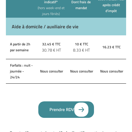
indicatif*
Dont frais de
après crédit
(hors week-end et
mandat
d'impôt
jours fériés)
Aide à domicile / auxiliaire de vie
A partir de 2h
32.45
€ TTC
10
€ TTC
16.23
€ TTC
30.78
€ HT
8.33
€ HT
par semaine
Forfaits : nuit -
journée -
Nous consulter
Nous consulter
Nous consulter
24/24
Prendre RDV