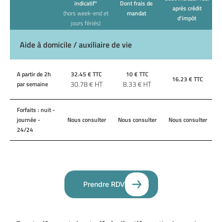
indicatif*
Dont frais de
après crédit
(hors week-end et
mandat
d'impôt
jours fériés)
Aide à domicile / auxiliaire de vie
A partir de 2h
32.45
€ TTC
10
€ TTC
16.23
€ TTC
30.78
€ HT
8.33
€ HT
par semaine
Forfaits : nuit -
journée -
Nous consulter
Nous consulter
Nous consulter
24/24
Prendre RDV