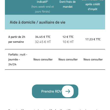
indicatif*
Dont frais de
après crédit
(hors week-end et
mandat
d'impôt
jours fériés)
Aide à domicile / auxiliaire de vie
A partir de 2h
34.45
€ TTC
12
€ TTC
17.23
€ TTC
32.45
€ HT
10
€ HT
par semaine
Forfaits : nuit -
journée -
Nous consulter
Nous consulter
Nous consulter
24/24
Prendre RDV