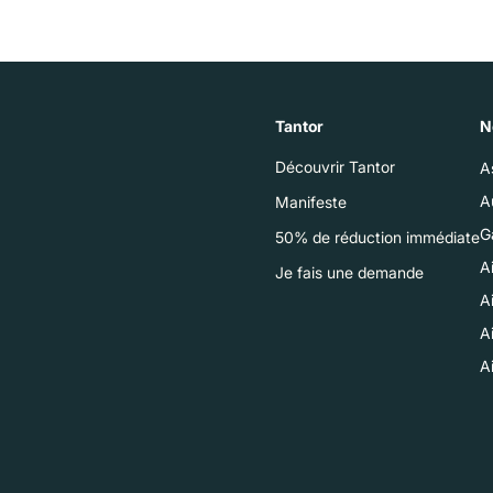
Tantor
N
Découvrir Tantor
A
A
Manifeste
G
50% de réduction immédiate
A
Je fais une demande
A
Ai
A